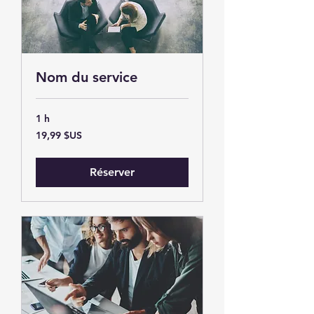
Nom du service
1 h
19,99
19,99 $US
dollars
des
États-
Unis
Réserver