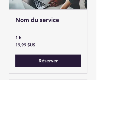
Nom du service
1 h
19,99
19,99 $US
dollars
des
États-
Unis
Réserver